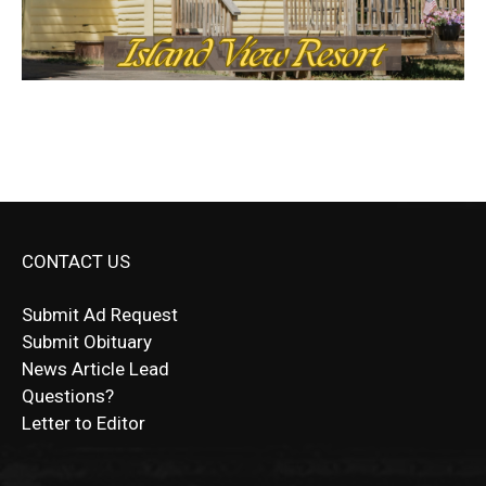
CONTACT US
Submit Ad Request
Submit Obituary
News Article Lead
Questions?
Letter to Editor
Fast withdrawals make
Spinbit Casino
the top choice
Играйте в
Bet Andreas casino
и открывайте для себя
Быстрый
Покердом вход
открывает доступ ко всем
Пинко приложение
ценят за удобный интерфейс и
Join for thrilling bingo action and daily bonus surprises
for Kiwi gamblers.
лучшие развлечения: топовые автоматы, лайв-
играм: покерные столы, турниры, слоты и live-
стабильную работу. Игры запускаются мгновенно,
as you discover the fun world of
https://dreambingo-
дилеры и выгодные акции. Простая регистрация,
дилеры. Авторизация занимает пару секунд, а
Early Holiday Deadlines:
доступны бонусы и кэшбэк, а турниры подогревают
casino.co.uk/
.
поддержка 24/7 и мобильная версия делают игру
дальше — полное погружение в азарт без
азарт. Всё сделано так, чтобы играть было