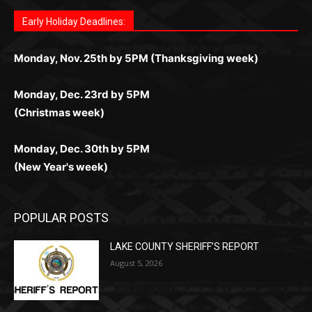
комфортной. Получайте бонусы и выигрывайте в
Monday, Nov. 25th by 5PM (Thanksgiving week)
ограничений и лишних действий.
комфортно и выгодно в любом месте.
любое время.
Monday, Dec. 23rd by 5PM
(Christmas week)
Monday, Dec. 30th by 5PM
(New Year's week)
POPULAR POSTS
LAKE COUNTY SHERIFF’S REPORT
August 5, 2026
Jeff Dayton’s Silver Bay Surprise: A
Music in the Park Concert with a
Geological Twist
August 5, 2026