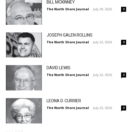
BILL MCKINNEY
The North Shore Journal
-
July 29, 2026
0
JOSEPH GALEN ROLLINS
The North Shore Journal
-
July 22, 2026
0
DAVID LEWIS
The North Shore Journal
-
July 22, 2026
0
LEONA D. CURRIER
The North Shore Journal
-
July 22, 2026
0