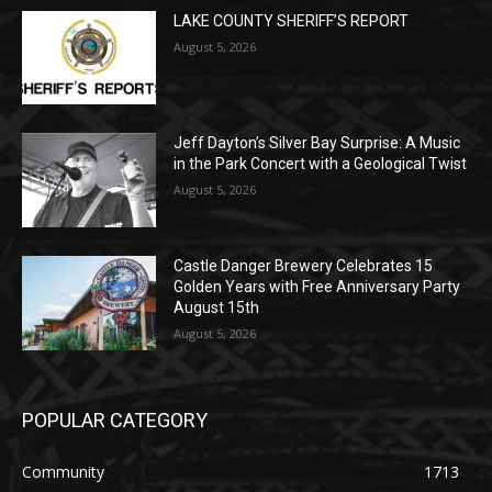
LAKE COUNTY SHERIFF’S REPORT
August 5, 2026
Jeff Dayton’s Silver Bay Surprise: A Music
in the Park Concert with a Geological Twist
August 5, 2026
Castle Danger Brewery Celebrates 15
Golden Years with Free Anniversary Party
August 15th
August 5, 2026
POPULAR CATEGORY
Community
1713