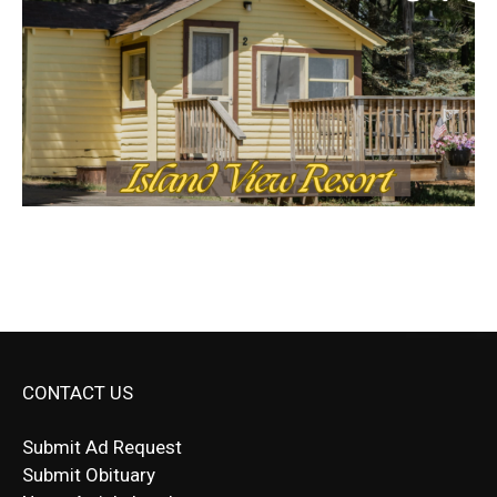
CONTACT US
Submit Ad Request
Submit Obituary