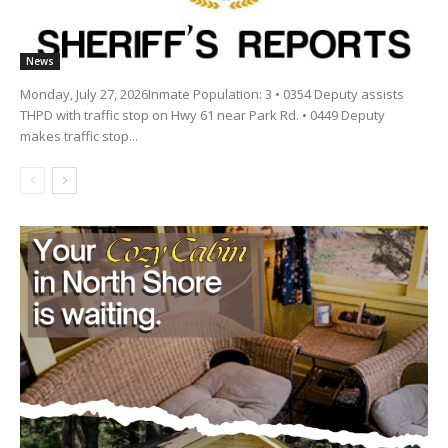
News
Monday, July 27, 2026Inmate Population: 3 • 0354 Deputy assists
THPD with traffic stop on Hwy 61 near Park Rd. • 0449 Deputy
makes traffic stop...