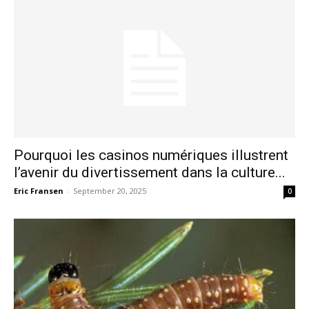
Pourquoi les casinos numériques
illustrent l’avenir du divertissement dans
la culture...
Eric Fransen
-
September 20, 2025
0