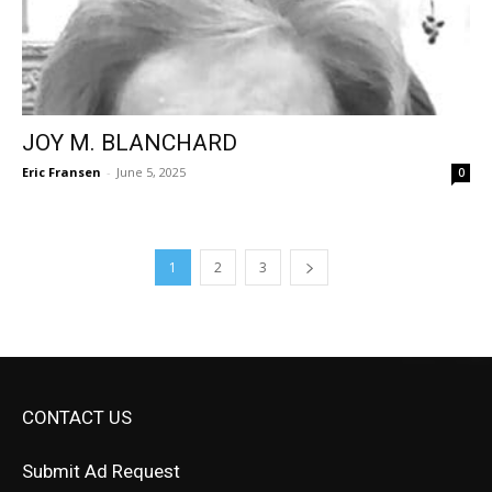
JOY M. BLANCHARD
Eric Fransen
-
June 5, 2025
0
1
2
3
CONTACT US
Submit Ad Request
Submit Obituary
News Article Lead
Questions?