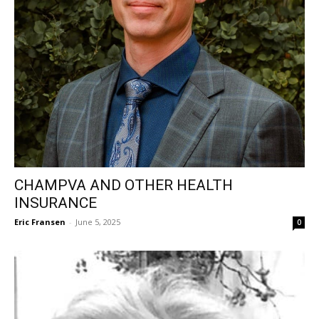
CHAMPVA AND OTHER HEALTH
INSURANCE
Eric Fransen
-
June 5, 2025
0