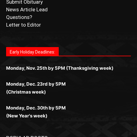
Letter to Editor
Fast withdrawals make
Spinbit Casino
the top choice
Играйте в
Bet Andreas casino
и открывайте для себя
Быстрый
Покердом вход
открывает доступ ко всем
Пинко приложение
ценят за удобный интерфейс и
Join for thrilling bingo action and daily bonus surprises
for Kiwi gamblers.
лучшие развлечения: топовые автоматы, лайв-
играм: покерные столы, турниры, слоты и live-
стабильную работу. Игры запускаются мгновенно,
as you discover the fun world of
https://dreambingo-
дилеры и выгодные акции. Простая регистрация,
дилеры. Авторизация занимает пару секунд, а
Early Holiday Deadlines:
доступны бонусы и кэшбэк, а турниры подогревают
casino.co.uk/
.
поддержка 24/7 и мобильная версия делают игру
дальше — полное погружение в азарт без
азарт. Всё сделано так, чтобы играть было
комфортной. Получайте бонусы и выигрывайте в
Monday, Nov. 25th by 5PM (Thanksgiving week)
ограничений и лишних действий.
комфортно и выгодно в любом месте.
любое время.
Monday, Dec. 23rd by 5PM
(Christmas week)
Monday, Dec. 30th by 5PM
(New Year's week)
POPULAR POSTS
LAKE COUNTY SHERIFF’S REPORT