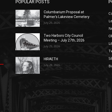
POPULAR POSTS
P
Columbarium Proposal at
C
Palmer’s Lakeview Cemetery
Le
July 29, 2026
N
Ob
Two Harbors City Council
Meeting – July 27th, 2026
Li
July 29, 2026
op
е
уп
us
T
Si
HIRAETH
.
ы
July 29, 2026
B
е