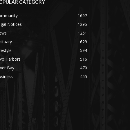
OPULAR CATEGORY
ommunity
1697
gal Notices
1295
ews
1251
ituary
629
festyle
594
wo Harbors
516
lver Bay
470
usiness
455