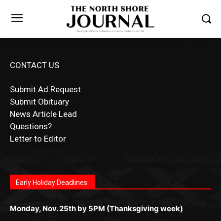
CONTACT US
Submit Ad Request
Submit Obituary
News Article Lead
Questions?
Letter to Editor
Fast withdrawals make
Spinbit Casino
the top choice for
Играйте в
Bet Andreas casino
и открывайте для себя
Быстрый
Покердом вход
открывает доступ ко всем
Пинко приложение
ценят за удобный интерфейс и
Join for thrilling bingo action and daily bonus surprises
Kiwi gamblers.
лучшие развлечения: топовые автоматы, лайв-дилеры
играм: покерные столы, турниры, слоты и live-дилеры.
стабильную работу. Игры запускаются мгновенно,
as you discover the fun world of
https://dreambingo-
и выгодные акции. Простая регистрация, поддержка
Авторизация занимает пару секунд, а дальше —
Early Holiday Deadlines:
доступны бонусы и кэшбэк, а турниры подогревают
casino.co.uk/
.
24/7 и мобильная версия делают игру комфортной.
полное погружение в азарт без ограничений и лишних
азарт. Всё сделано так, чтобы играть было комфортно
Получайте бонусы и выигрывайте в любое время.
Monday, Nov. 25th by 5PM (Thanksgiving week)
действий.
и выгодно в любом месте.